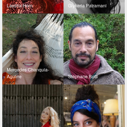
Laetitia Hern
Glykeria Patramani
Mercedes Chanquia-
Aguirre
Stéphane Botti