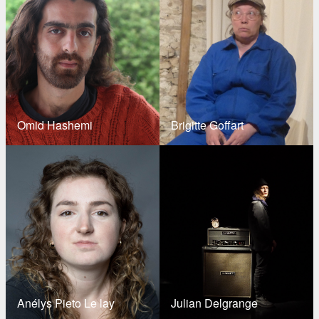
Omid Hashemi
Brigitte Goffart
Anélys Pieto Le lay
Julian Delgrange