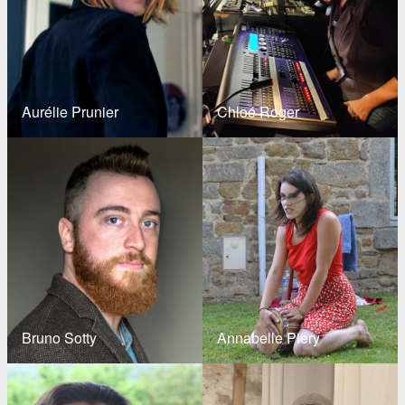
Aurélie Prunier
Chloé Roger
Bruno Sotty
Annabelle Piery