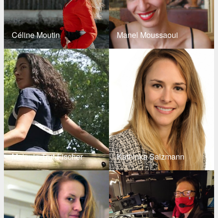
Céline Moutin
Manel Moussaoui
Melanie Truf-Fischer
Kathinka Salzmann