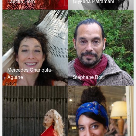
Laetitia Hern
Glykeria Patramani
Mercedes Chanquia-
Aguirre
Stéphane Botti