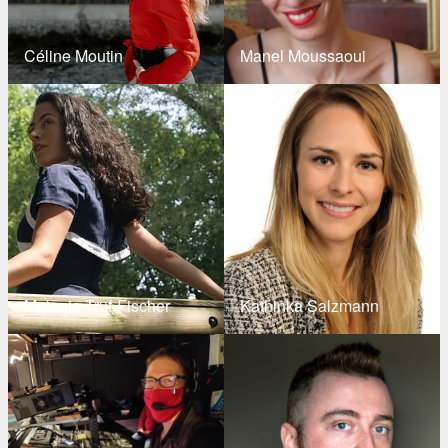
Céline Moutin
Manel Moussaoui
Melanie Truf-Fischer
Kathinka Salzmann