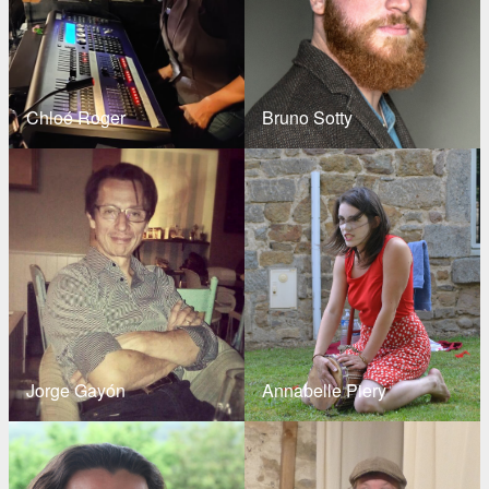
Chloé Roger
Bruno Sotty
Jorge Gayón
Annabelle Piery