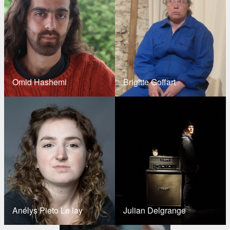
Omid Hashemi
Brigitte Goffart
Anélys Pieto Le lay
Julian Delgrange