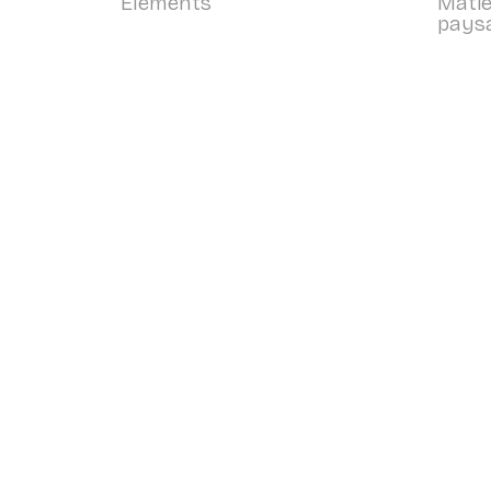
Elements
Matiè
pays