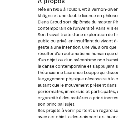
À propos
Née en 1995 à Toulon, vit à Vernon-Giver
khâgne et une double licence en philosop
Elena Groud sort diplômée du master Ph
contemporain de l’université Paris VIII e
Son travail traite d’une exploration de l’
public ou privé, en insufflant du vivant à
geste a une intention, une vie, alors qu
résulter d’un automatisme humain que de
d’un objet ou d’un mécanisme non humai
la danse contemporaine et s’appuyant sur
théoricienne Laurence Louppe qui dissoc
l’engagement physique nécessaire à la cr
autant que le mouvement présent dans l
performatifs, immersifs et participatifs,
organicité à des matières a priori inerte
son principal sujet.
Ses projets à venir portent un regard su
avec cet objet, aides-soignant.e.s, bua